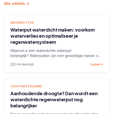
Alle artikels →
WATERPUTTEN
Waterput waterdicht maken: voorkom
waterverlies en optimaliseer je
regenwatersysteem
Waarom is een waterdichte waterput
belangrijk? Waterputten zijn een geweldige manier om
duurzaam regenwater op te vangen en te gebruiken
2 min leestijd
Lezen
voor huishoudelijke toepassingen zoals tuinirrigatie,
het...
VOCHTBESTRIJDING
Aanhoudende droogte? Dan wordt een
waterdichte regenwaterput nog
belangrijker