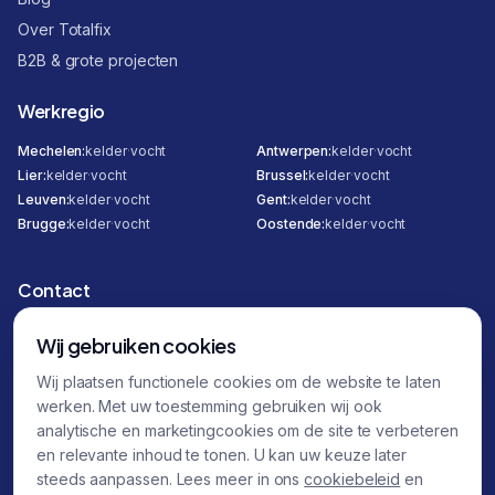
Over Totalfix
B2B & grote projecten
Werkregio
Mechelen
:
kelder
·
vocht
Antwerpen
:
kelder
·
vocht
Lier
:
kelder
·
vocht
Brussel
:
kelder
·
vocht
Leuven
:
kelder
·
vocht
Gent
:
kelder
·
vocht
Brugge
:
kelder
·
vocht
Oostende
:
kelder
·
vocht
Contact
Hombeeksesteenweg 295
Wij gebruiken cookies
2800 Mechelen
Wij plaatsen functionele cookies om de website te laten
0471 12 30 00
werken. Met uw toestemming gebruiken wij ook
0470 87 32 45
analytische en marketingcookies om de site te verbeteren
en relevante inhoud te tonen. U kan uw keuze later
info@totalfix.be
steeds aanpassen. Lees meer in ons
cookiebeleid
en