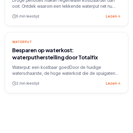
Droge periodes maken regenwater kostbaarder dan
ooit. Ontdek waarom een lekkende waterput net nu
kostbaar water verliest en hoe TotalFix je
5 min leestijd
Lezen
regenwaterput duurzaam waterdicht maakt.
WATERPUT
Besparen op waterkost:
waterputherstelling door Totalfix
Waterput: een kostbaar goedDoor de huidige
waterschaarste, de hoge waterkost die de spuigaten
uitloopt, overstromingen, een wetgeving die de
2 min leestijd
Lezen
plaatsing van een waterput verplicht bij nieuwbouw en...