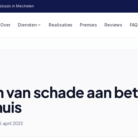
lsbasis in Mechelen
Over
Diensten
Realisaties
Premies
Reviews
FAQ
 van schade aan bet
huis
5 april 2023