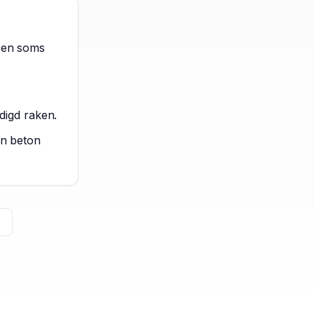
t en soms
adigd raken.
an beton
p