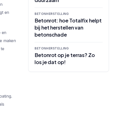
en
gt en
BETONHERSTELLING
Betonrot: hoe Totalfix helpt
bij het herstellen van
e en
betonschade
 te maken
 te
BETONHERSTELLING
Betonrot op je terras? Zo
los je dat op!
oating.
als