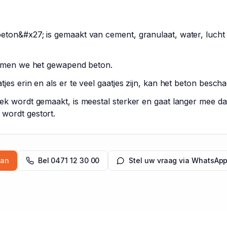
beton&#x27; is gemaakt van cement, granulaat, water, luch
noemen we het gewapend beton.
tjes erin en als er te veel gaatjes zijn, kan het beton besch
iek wordt gemaakt, is meestal sterker en gaat langer mee d
 wordt gestort.
aan
Bel
0471 12 30 00
Stel uw vraag via WhatsAp