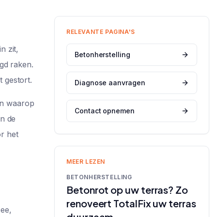
RELEVANTE PAGINA'S
n zit,
Betonherstelling
igd raken.
 gestort.
Diagnose aanvragen
ren waarop
Contact opnemen
in de
r het
MEER LEZEN
BETONHERSTELLING
Betonrot op uw terras? Zo
renoveert TotalFix uw terras
zee,
duurzaam