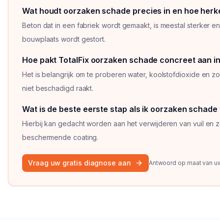
Wat houdt oorzaken schade precies in en hoe herken 
Beton dat in een fabriek wordt gemaakt, is meestal sterker 
bouwplaats wordt gestort.
Vraag
1
van
3
Hoe pakt TotalFix oorzaken schade concreet aan i
Het is belangrijk om te proberen water, koolstofdioxide en z
niet beschadigd raakt.
Vraag
2
van
3
Wat is de beste eerste stap als ik oorzaken schade
Hierbij kan gedacht worden aan het verwijderen van vuil en
beschermende coating.
Vraag
3
van
3
Vraag uw gratis diagnose aan
Antwoord op maat van uw 