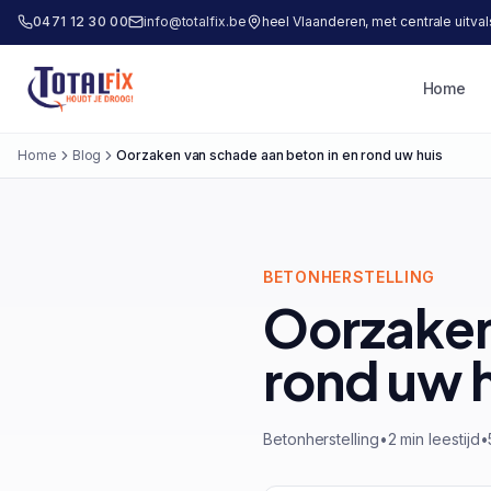
0471 12 30 00
info@totalfix.be
heel Vlaanderen, met centrale uitva
Home
Totalfix
Home
Blog
Oorzaken van schade aan beton in en rond uw huis
BETONHERSTELLING
Oorzaken
rond uw 
Betonherstelling
•
2 min leestijd
•