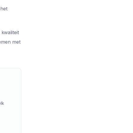
 het
kwaliteit
nemen met
elk