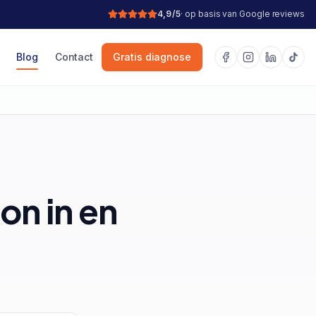
4,9/5
· op basis van Google reviews
Blog
Contact
Gratis diagnose
on in en