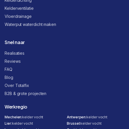
Kelderdichting
Kelderventilatie
Vloerdrainage
Waterput waterdicht maken
Snel naar
Realisaties
Reviews
FAQ
Blog
Over Totalfix
B2B & grote projecten
Werkregio
Mechelen
:
kelder
·
vocht
Antwerpen
:
kelder
·
vocht
Lier
:
kelder
·
vocht
Brussel
:
kelder
·
vocht