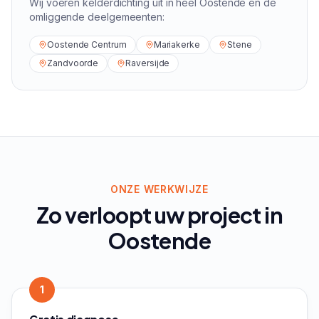
Wij voeren
kelderdichting
uit in heel
Oostende
en de
omliggende deelgemeenten:
Oostende Centrum
Mariakerke
Stene
Zandvoorde
Raversijde
ONZE WERKWIJZE
Zo verloopt uw project in
Oostende
1