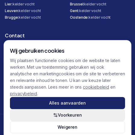
Lier
:
kelder
·
vocht
Brussel
:
kelder
·
vocht
Leuven
:
kelder
·
vocht
Gent
:
kelder
·
vocht
Brugge
:
kelder
·
vocht
Oostende
:
kelder
·
vocht
Contact
Hombeeksesteenweg 295
Wij gebruiken cookies
2800 Mechelen
Wij plaatsen functionele cookies om de website te laten
0471 12 30 00
werken. Met uw toestemming gebruiken wij ook
0470 87 32 45
analytische en marketingcookies om de site te verbeteren
en relevante inhoud te tonen. U kan uw keuze later
info@totalfix.be
steeds aanpassen. Lees meer in ons
cookiebeleid
en
BTW
BE 0458.845.434
privacybeleid
.
Alles aanvaarden
Voorkeuren
©
2026
Totalfix. Alle rechten voorbehouden.
Weigeren
Created by
Daszekerda Marketing
Privacy
Algemene voorwaarden
Cookies
Cookievoorkeuren