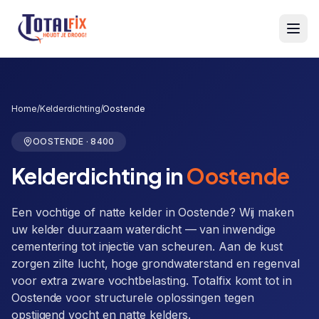
Totalfix
Home
/
Kelderdichting
/
Oostende
OOSTENDE
·
8400
Kelderdichting
in
Oostende
Een vochtige of natte kelder in Oostende? Wij maken
uw kelder duurzaam waterdicht — van inwendige
cementering tot injectie van scheuren. Aan de kust
zorgen zilte lucht, hoge grondwaterstand en regenval
voor extra zware vochtbelasting. Totalfix komt tot in
Oostende voor structurele oplossingen tegen
opstijgend vocht en natte kelders.