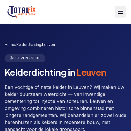
Totalfix
Home
/
Kelderdichting
/
Leuven
LEUVEN
·
3000
Kelderdichting
in
Leuven
Een vochtige of natte kelder in Leuven? Wij maken uw
kelder duurzaam waterdicht — van inwendige
cementering tot injectie van scheuren. Leuven en
omgeving combineren historische binnenstad met
jongere randgemeenten. Wij behandelen er zowel oude
herenhuizen als kelders in recentere bouw, met
aandacht voor de lokale grondsoort.