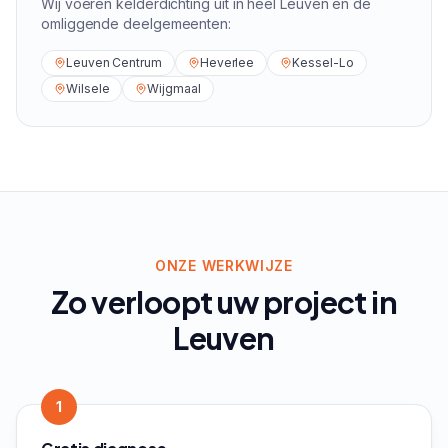
Wij voeren
kelderdichting
uit in heel
Leuven
en de
omliggende deelgemeenten:
Leuven Centrum
Heverlee
Kessel-Lo
Wilsele
Wijgmaal
ONZE WERKWIJZE
Zo verloopt uw project in
Leuven
1