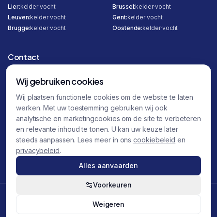
Lier
:
kelder
·
vocht
Brussel
:
kelder
·
vocht
Leuven
:
kelder
·
vocht
Gent
:
kelder
·
vocht
Brugge
:
kelder
·
vocht
Oostende
:
kelder
·
vocht
Contact
Hombeeksesteenweg 295
Wij gebruiken cookies
2800 Mechelen
Wij plaatsen functionele cookies om de website te laten
0471 12 30 00
werken. Met uw toestemming gebruiken wij ook
0470 87 32 45
analytische en marketingcookies om de site te verbeteren
en relevante inhoud te tonen. U kan uw keuze later
info@totalfix.be
steeds aanpassen. Lees meer in ons
cookiebeleid
en
BTW
BE 0458.845.434
privacybeleid
.
Alles aanvaarden
Voorkeuren
©
2026
Totalfix. Alle rechten voorbehouden.
Weigeren
Created by
Daszekerda Marketing
Privacy
Algemene voorwaarden
Cookies
Cookievoorkeuren