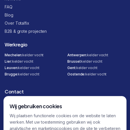
FAQ
Blog
Over Totalfix
B2B & grote projecten
Werkregio
Mechelen
:
kelder
·
vocht
Antwerpen
:
kelder
·
vocht
Lier
:
kelder
·
vocht
Brussel
:
kelder
·
vocht
Leuven
:
kelder
·
vocht
Gent
:
kelder
·
vocht
Brugge
:
kelder
·
vocht
Oostende
:
kelder
·
vocht
Contact
Hombeeksesteenweg 295
Wij gebruiken cookies
2800 Mechelen
Wij plaatsen functionele cookies om de website te laten
0471 12 30 00
werken. Met uw toestemming gebruiken wij ook
0470 87 32 45
analytische en marketingcookies om de site te verbeteren