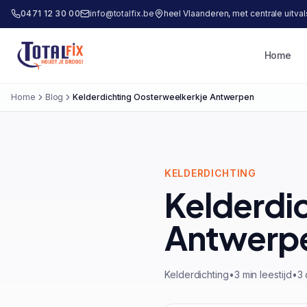
0471 12 30 00
info@totalfix.be
heel Vlaanderen, met centrale uitva
Home
Totalfix
Home
Blog
Kelderdichting Oosterweelkerkje Antwerpen
KELDERDICHTING
Kelderdi
Antwerp
Kelderdichting
•
3 min leestijd
•
3