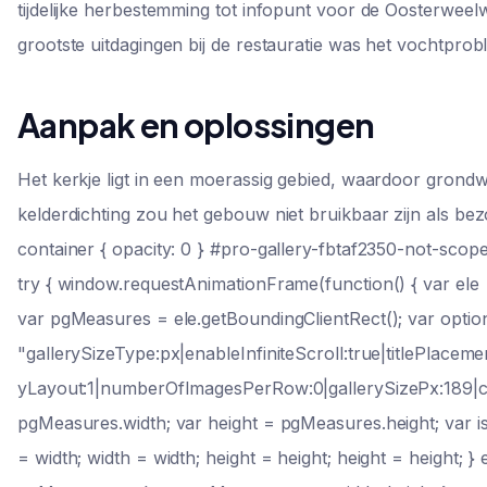
tijdelijke herbestemming tot infopunt voor de Oosterwee
grootste uitdagingen bij de restauratie was het vochtprob
Aanpak en oplossingen
Het kerkje ligt in een moerassig gebied, waardoor grond
kelderdichting zou het gebouw niet bruikbaar zijn als be
container { opacity: 0 } #pro-gallery-fbtaf2350-not-scop
try { window.requestAnimationFrame(function() { var ele
var pgMeasures = ele.getBoundingClientRect(); var optio
"gallerySizeType:px|enableInfiniteScroll:true|titlePlace
yLayout:1|numberOfImagesPerRow:0|gallerySizePx:189|cub
pgMeasures.width; var height = pgMeasures.height; var isI
= width; width = width; height = height; height = height; } 