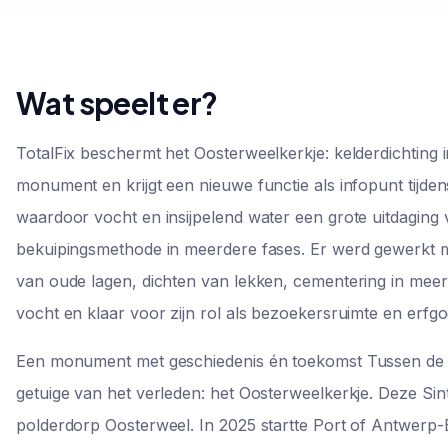
Wat speelt er?
TotalFix beschermt het Oosterweelkerkje: kelderdichtin
monument en krijgt een nieuwe functie als infopunt tijde
waardoor vocht en insijpelend water een grote uitdaging 
bekuipingsmethode in meerdere fases. Er werd gewerkt
van oude lagen, dichten van lekken, cementering in meer
vocht en klaar voor zijn rol als bezoekersruimte en erfg
Een monument met geschiedenis én toekomst Tussen de
getuige van het verleden: het Oosterweelkerkje. Deze Sint
polderdorp Oosterweel. In 2025 startte Port of Antwerp-