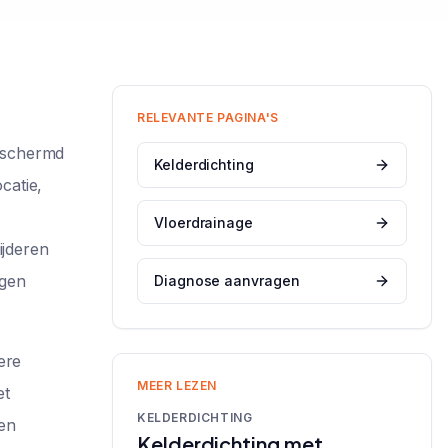
RELEVANTE PAGINA'S
beschermd
Kelderdichting
catie,
Vloerdrainage
jderen
egen
Diagnose aanvragen
ere
MEER LEZEN
et
KELDERDICHTING
 en
Kelderdichting met