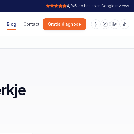
4,9/5
· op basis van Google reviews
Blog
Contact
Gratis diagnose
rkje