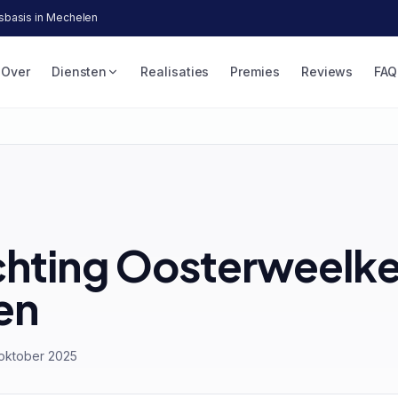
lsbasis in Mechelen
Over
Diensten
Realisaties
Premies
Reviews
FAQ
chting Oosterweelke
en
 oktober 2025