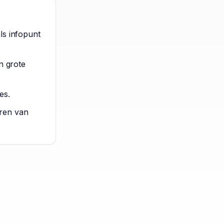
ls infopunt
n grote
es.
ren van