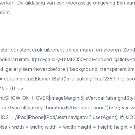
lwerken. De uitdaging van een moerassige omgeving Een van
leem.
water constant druk uitoefent op de muren en vloeren. Zon
zoekersruimte. #pro-gallery-fbtaf2350-not-scoped .gallery-i
ed .gallery-item-hover::before { background: transparent !im
 = document.getElementById('pro-gallery-fbtaf2350-not-sco
ns = (() =>
ment:SHOW_ON_HOVER|imageMargin:5|isVertical:false|gridStyle
eType:fill|galleryThumbnailsAlignment:none")(ele); var w
OS = /iPad|iPhone|iPod/.test(navigator?.userAgent); if(isIOS
else { width = width; width = width; height = height; height = 