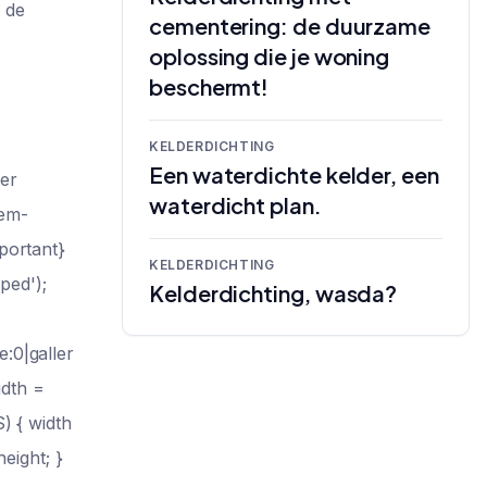
 de
cementering: de duurzame
oplossing die je woning
beschermt!
KELDERDICHTING
Een waterdichte kelder, een
der
waterdicht plan.
tem-
portant}
KELDERDICHTING
ped');
Kelderdichting, wasda?
:0|galler
idth =
) { width
height; }