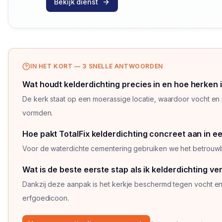
Bekijk dienst
IN HET KORT — 3 SNELLE ANTWOORDEN
Wat houdt kelderdichting precies in en hoe herken ik
De kerk staat op een moerassige locatie, waardoor vocht en 
vormden.
Vraag
1
van
3
Hoe pakt TotalFix kelderdichting concreet aan in e
Voor de waterdichte cementering gebruiken we het betro
Vraag
2
van
3
Wat is de beste eerste stap als ik kelderdichting v
Dankzij deze aanpak is het kerkje beschermd tegen vocht en 
erfgoedicoon.
Vraag
3
van
3