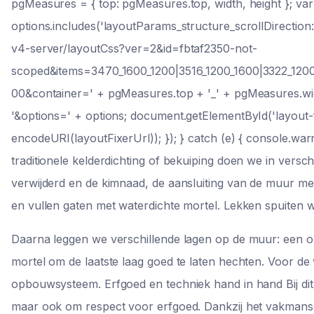
pgMeasures = { top: pgMeasures.top, width, height }; var 
options.includes('layoutParams_structure_scrollDirection
v4-server/layoutCss?ver=2&id=fbtaf2350-not-
scoped&items=3470_1600_1200|3516_1200_1600|3322_1200
00&container=' + pgMeasures.top + '_' + pgMeasures.wid
'&options=' + options; document.getElementById('layout-fi
encodeURI(layoutFixerUrl)); }); } catch (e) { console.warn
traditionele kelderdichting of bekuiping doen we in vers
verwijderd en de kimnaad, de aansluiting van de muur met
en vullen gaten met waterdichte mortel. Lekken spuiten w
Daarna leggen we verschillende lagen op de muur: een o
mortel om de laatste laag goed te laten hechten. Voor 
opbouwsysteem. Erfgoed en techniek hand in hand Bij dit
maar ook om respect voor erfgoed. Dankzij het vakmansc