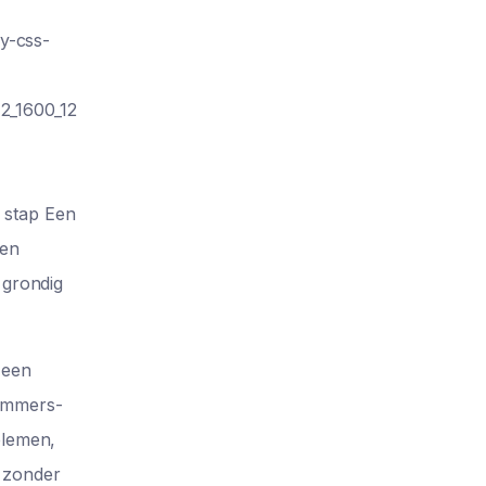
ry-css-
2_1600_12
r stap Een
den
 grondig
 een
Remmers-
blemen,
 zonder