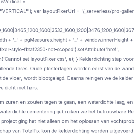
isVertical =
:"VERTICAL"'); var layoutFixerUrl = '/_serverless/pro-galle
_1600|3465_1200_1600|3533_1600_1200|3476_1200_1600|367
th + '_' + pgMeasures.height + '_' + window.innerHeight +
xer-style-fbtaf2350-not-scoped').setAttribute('href',
('Cannot set layoutFixer css', e); } Kelderdichting stap voo
chillende fases. Oude pleisterlagen worden eerst van de wan
 de vloer, wordt blootgelegd. Daarna reinigen we de kelder
e dicht met hars.
m zuren en zouten tegen te gaan, een waterdichte laag, en
de waterdichte cementering gebruiken we het betrouwbare 
 project ging het niet alleen om het oplossen van vochtpro
hap van TotalFix kon de kelderdichting worden uitgevoerd