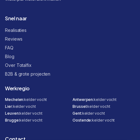
Snel naar
Realisaties
Reviews
FAQ
Blog
Over Totalfix
B2B & grote projecten
Werkregio
Mechelen
:
kelder
·
vocht
Antwerpen
:
kelder
·
vocht
Lier
:
kelder
·
vocht
Brussel
:
kelder
·
vocht
Leuven
:
kelder
·
vocht
Gent
:
kelder
·
vocht
Brugge
:
kelder
·
vocht
Oostende
:
kelder
·
vocht
Contact