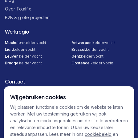
Blog
Over Totalfix
B2B & grote projecten
Werkregio
Mechelen
:
kelder
·
vocht
Antwerpen
:
kelder
·
vocht
Lier
:
kelder
·
vocht
Brussel
:
kelder
·
vocht
Leuven
:
kelder
·
vocht
Gent
:
kelder
·
vocht
Brugge
:
kelder
·
vocht
Oostende
:
kelder
·
vocht
Contact
Hombeeksesteenweg 295
Wij gebruiken cookies
2800 Mechelen
Wij plaatsen functionele cookies om de website te laten
0471 12 30 00
werken. Met uw toestemming gebruiken wij ook
0470 87 32 45
analytische en marketingcookies om de site te verbeteren
en relevante inhoud te tonen. U kan uw keuze later
info@totalfix.be
steeds aanpassen. Lees meer in ons
cookiebeleid
en