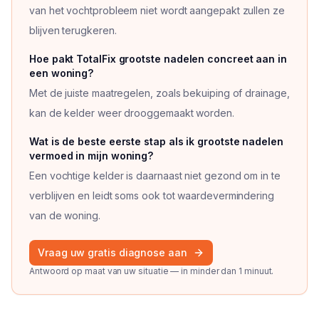
van het vochtprobleem niet wordt aangepakt zullen ze
blijven terugkeren.
Vraag
1
van
3
Hoe pakt TotalFix grootste nadelen concreet aan in
een woning?
Met de juiste maatregelen, zoals bekuiping of drainage,
kan de kelder weer drooggemaakt worden.
Vraag
2
van
3
Wat is de beste eerste stap als ik grootste nadelen
vermoed in mijn woning?
Een vochtige kelder is daarnaast niet gezond om in te
verblijven en leidt soms ook tot waardevermindering
van de woning.
Vraag
3
van
3
Vraag uw gratis diagnose aan
Antwoord op maat van uw situatie — in minder dan 1 minuut.