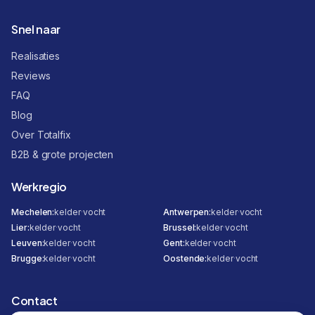
Snel naar
Realisaties
Reviews
FAQ
Blog
Over Totalfix
B2B & grote projecten
Werkregio
Mechelen
:
kelder
·
vocht
Antwerpen
:
kelder
·
vocht
Lier
:
kelder
·
vocht
Brussel
:
kelder
·
vocht
Leuven
:
kelder
·
vocht
Gent
:
kelder
·
vocht
Brugge
:
kelder
·
vocht
Oostende
:
kelder
·
vocht
Contact